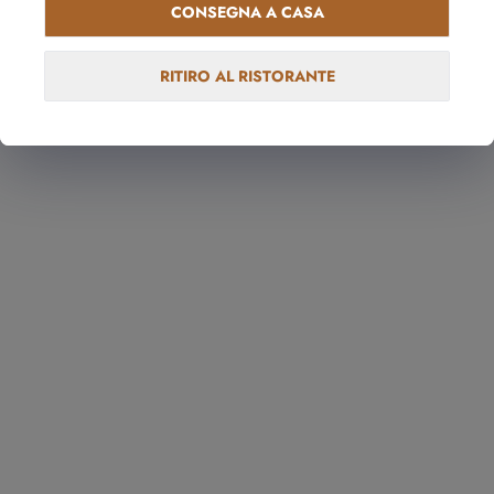
CONSEGNA A CASA
8,00 €
RITIRO AL RISTORANTE
Maki Speciali
Tempura maki
10,00 €
Golden Wagyu
24,00 €
Miura maki
14,00 €